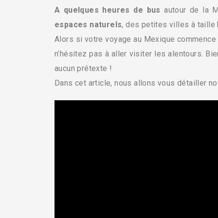
A quelques heures de bus
autour de la M
espaces naturels
, des petites villes à tail
Alors si votre voyage au Mexique commence pa
n’hésitez pas à aller visiter les alentours. Bi
aucun prétexte !
Dans cet article, nous allons vous détailler not