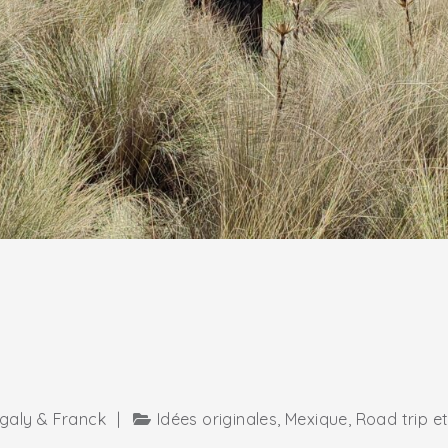
galy & Franck
|
Idées originales
,
Mexique
,
Road trip et