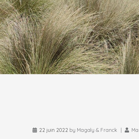
22 juin 2022
by
Magaly & Franck
|
Ma