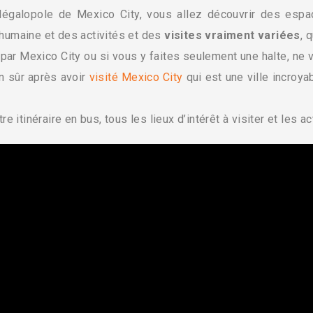
égalopole de Mexico City, vous allez découvrir des espa
le humaine et des activités et des
visites vraiment variées
, 
r Mexico City ou si vous y faites seulement une halte, ne v
en sûr après avoir
visité Mexico City
qui est une ville incroya
re itinéraire en bus, tous les lieux d’intérêt à visiter et les 