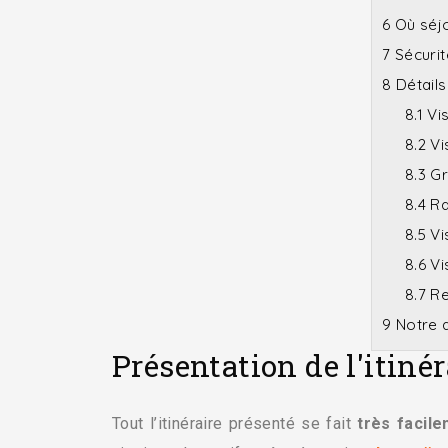
6
Où séjo
7
Sécurité
8
Détails 
8.1
Vis
8.2
Vis
8.3
Gr
8.4
Ra
8.5
Vi
8.6
Vis
8.7
Re
9
Notre a
Présentation de l'itiné
Tout l’itinéraire présenté se fait
très facile