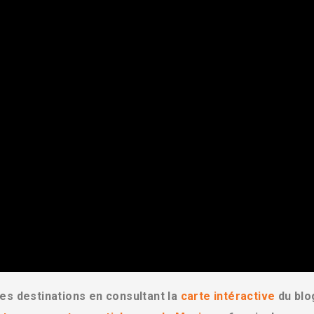
es destinations en consultant la
carte intéractive
du blo