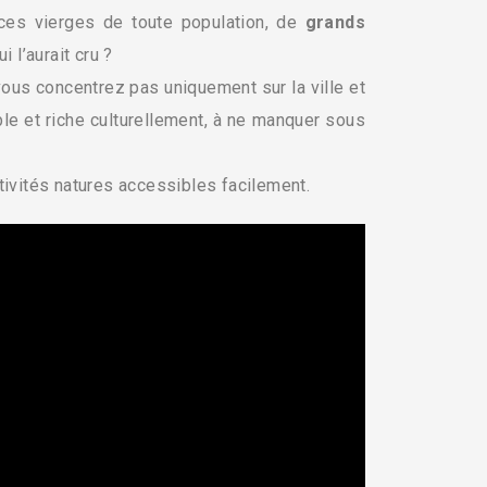
ces vierges de toute population, de
grands
qui l’aurait cru ?
ous concentrez pas uniquement sur la ville et
ble et riche culturellement, à ne manquer sous
activités natures accessibles facilement.