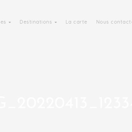
ies
Destinations
La carte
Nous contact
G_20220413_12334