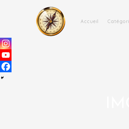
Skip
to
content
Accueil
Catégor
IM