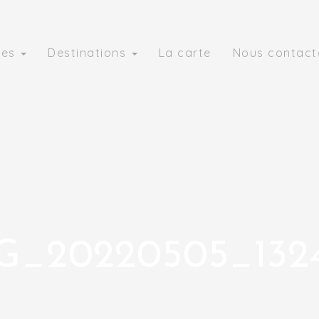
ies
Destinations
La carte
Nous contact
G_20220505_132