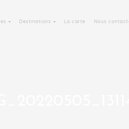
ies
Destinations
La carte
Nous contact
G_20220505_13114