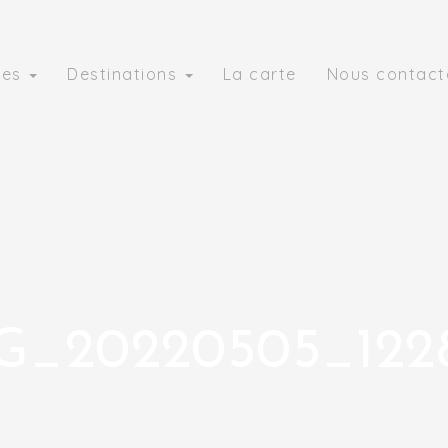
ies
Destinations
La carte
Nous contact
G_20220505_122