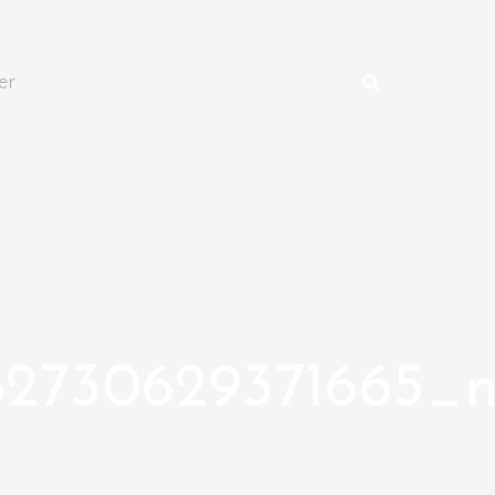
er
82730629371665_