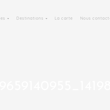
ies
Destinations
La carte
Nous contact
9659140955_1419