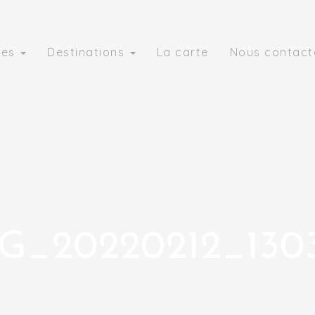
ies
Destinations
La carte
Nous contact
G_20220212_130