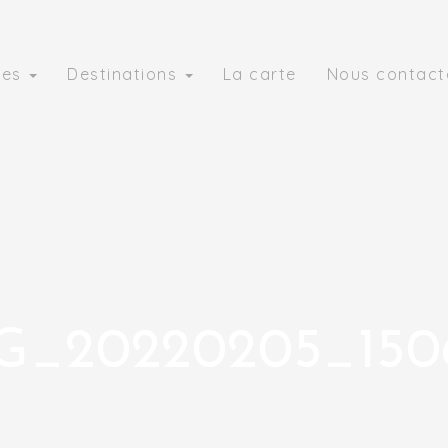
ies
Destinations
La carte
Nous contact
G_20220205_150