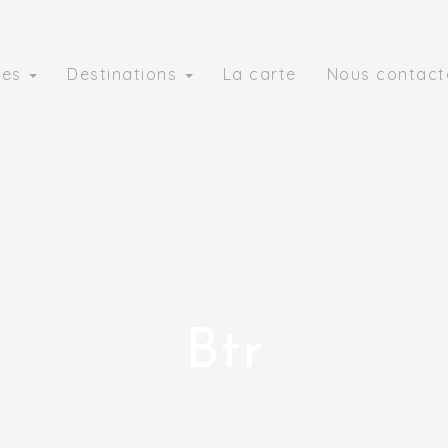
ies
Destinations
La carte
Nous contact
Btr