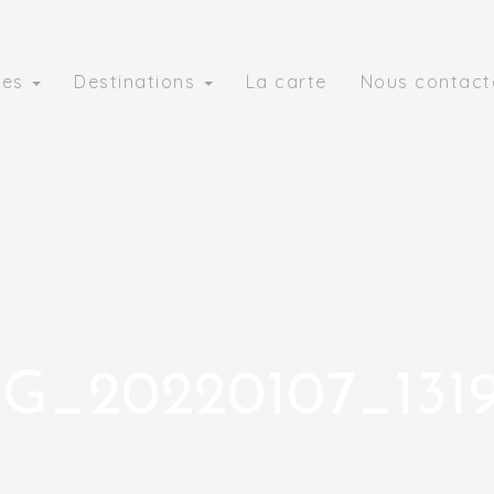
ies
Destinations
La carte
Nous contact
G_20220107_131