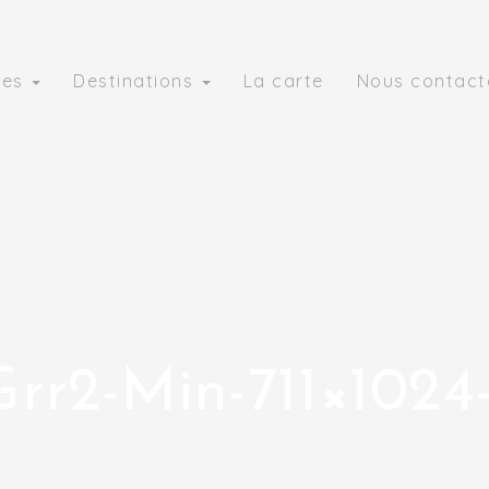
ies
Destinations
La carte
Nous contact
Grr2-Min-711×1024-