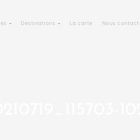
ies
Destinations
La carte
Nous contact
10719_115703-10