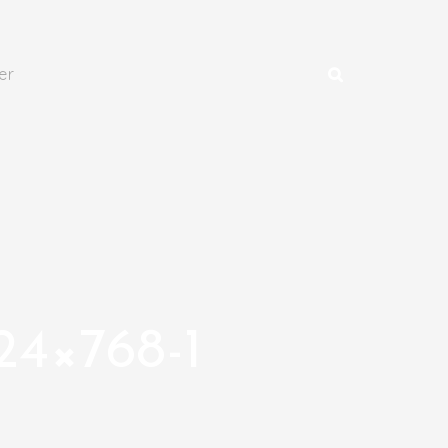
er
24×768-1