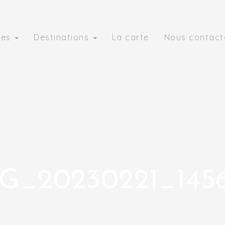
ies
Destinations
La carte
Nous contact
G_20230221_145