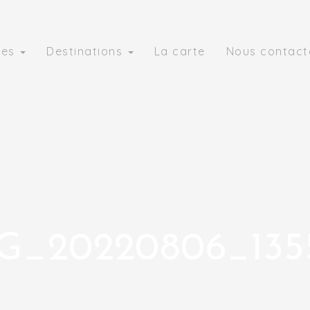
ies
Destinations
La carte
Nous contact
G_20220806_135