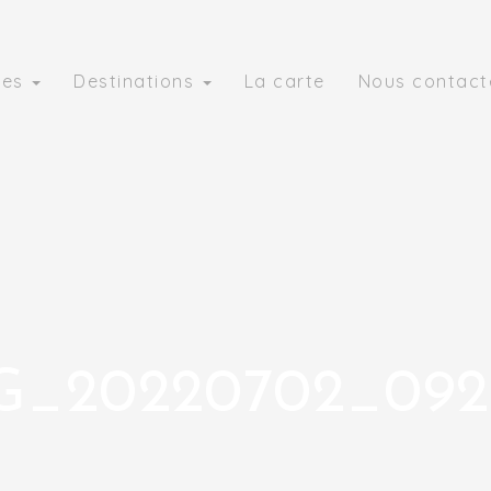
ies
Destinations
La carte
Nous contact
G_20220702_092