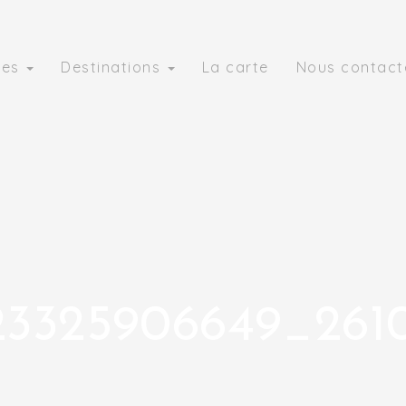
ies
Destinations
La carte
Nous contact
23325906649_261