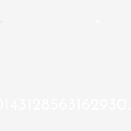
er
0143128563162930