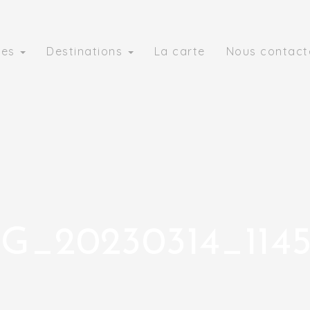
ies
Destinations
La carte
Nous contact
G_20230314_114