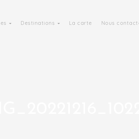
ies
Destinations
La carte
Nous contact
G_20221216_102