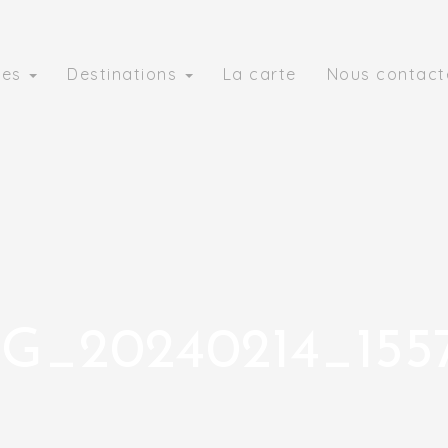
ies
Destinations
La carte
Nous contact
G_20240214_155