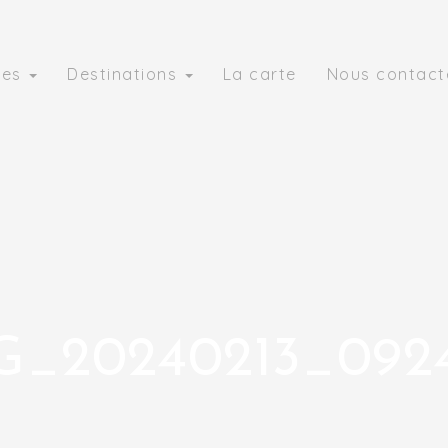
ies
Destinations
La carte
Nous contact
G_20240213_092