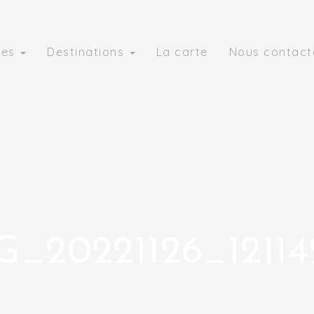
ies
Destinations
La carte
Nous contact
G_20221126_121142