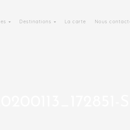
ies
Destinations
La carte
Nous contact
200113_172851-S