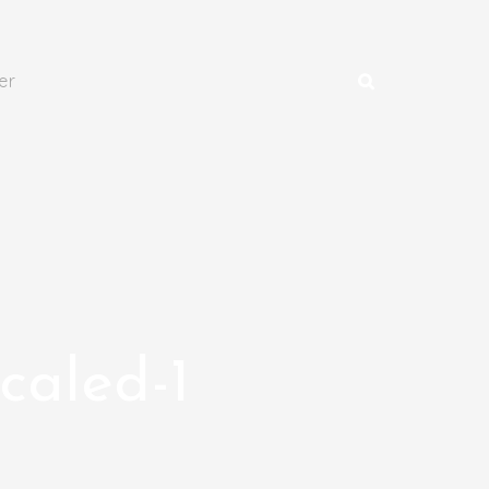
er
caled-1