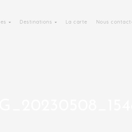
ies
Destinations
La carte
Nous contact
G_20230508_154